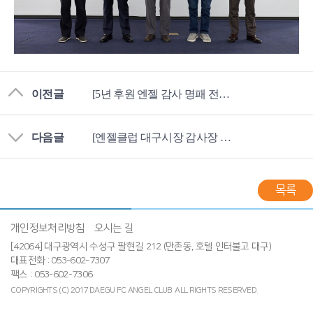
이전글
[5년 후원 엔젤 감사 명패 전달식]
다음글
[엔젤클럽 대구시장 감사장 수상]
목록
개인정보처리방침
오시는 길
[42064] 대구광역시 수성구 팔현길 212 (만촌동, 호텔 인터불고 대구)
대표전화 : 053-602-7307
팩스 : 053-602-7306
COPYRIGHTS (C) 2017 DAEGU FC ANGEL CLUB.
ALL RIGHTS RESERVED.