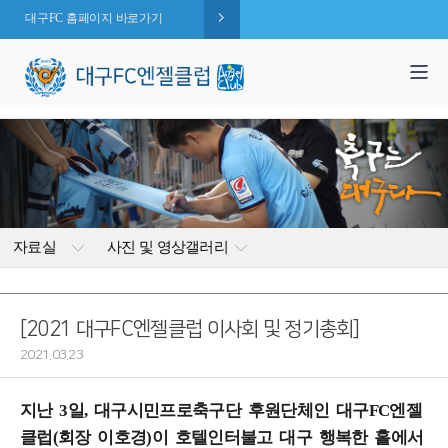
대구FC 홈페이지 바로가기
1,995
엔젤 회원수 :
명
( 2026.08.08 현재 )
자료실
사진 및 영상갤러리
[2021 대구FC엔젤클럽 이사회 및 정기총회]
2021.03.23
지난 3일, 대구시민프로축구단 후원단체인 대구FC엔젤
클럽(회장 이호경)이 호텔인터불고 대구 행복한 홀에서