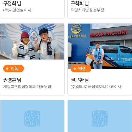
구정화 님
구학회 님
(주)대영건설 이사
덕영치과병원 본부장
엔젤
엔젤
권경훈 님
권근환 님
새강북연합정형외과 대표원장
(주)정의로 해썹팩토리 대표이사