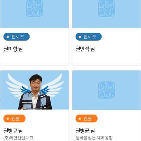
엔시오
엔시오
권미향 님
권민석 님
엔젤
엔젤
권병규 님
권병균 님
(주)화인산업 대표
행복을 심는 치과 원장