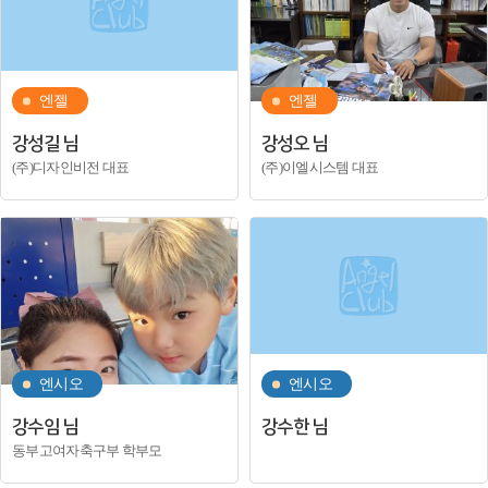
엔젤
엔젤
강성길 님
강성오 님
(주)디자인비전 대표
(주)이엘시스템 대표
엔시오
엔시오
강수임 님
강수한 님
동부고여자축구부 학부모