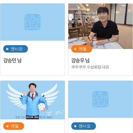
엔시오
엔젤
강승민 님
강승우 님
쿠우쿠우 수성못점 대표
엔젤
엔시오