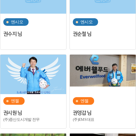
엔시오
엔시오
권수지 님
권순철 님
엔젤
엔젤
권시원 님
권영갑 님
(주)중산도시개발 전무
(주)EMS 대표