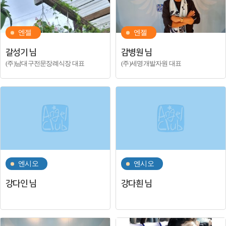
엔젤
엔젤
갈성기 님
감병원 님
(주)남대구전문장례식장 대표
(주)세명개발자원 대표
엔시오
엔시오
강다인 님
강다흰 님