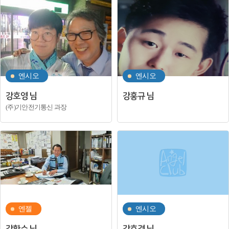
엔시오
엔시오
강호영 님
강홍규 님
(주)기안전기통신 과장
엔젤
엔시오