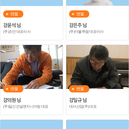
엔젤
엔젤
강윤석 님
강은주 님
(주)조안 대표이사
(주)더블루팜 대표이사
엔젤
엔젤
강의원 님
강일규 님
(주)일신건설엔지니어링 대표
대서산업(주) 대표