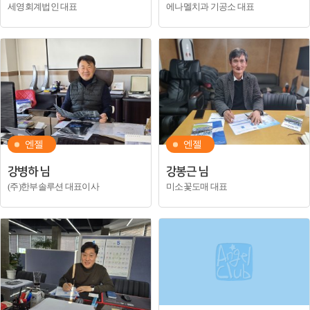
세영회계법인 대표
에나멜치과 기공소 대표
엔젤
엔젤
강병하 님
강봉근 님
(주)한부솔루션 대표이사
미소꽃도매 대표