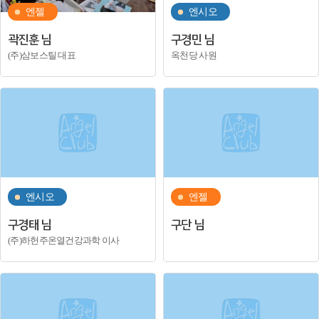
엔젤
엔시오
곽진훈 님
구경민 님
(주)삼보스틸 대표
옥천당 사원
엔시오
엔젤
구경태 님
구단 님
(주)하헌주온열건강과학 이사