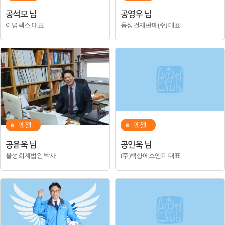
공석모 님
공영우 님
여명텍스 대표
동성건재판매(주) 대표
엔젤
엔젤
공윤욱 님
공인욱 님
율성회계법인 박사
(주)백향에스엔피 대표