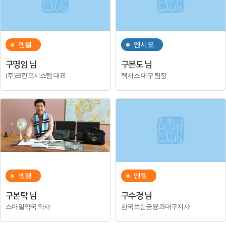
엔젤
엔시오
구명임 님
구본도 님
(주)크린포시스템 대표
렉서스 대구 팀장
엔젤
엔젤
구본탁 님
구수경 님
스마일약국 약사
한국보험금융 JS대구지사