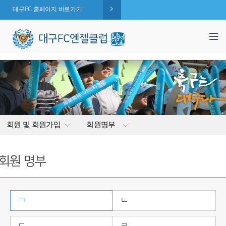
대구FC 홈페이지 바로가기
1,995
엔젤 회원수 :
명
( 2026.08.08 현재 )
회원 및 회원가입
회원명부
회원 명부
ㄱ
ㄴ