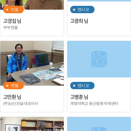
엔젤
엔시오
고경집 님
고광희 님
부부엔젤
엔젤
엔시오
고민환 님
고병훈 님
(주)상산건설 대표이사
계명대학교 동산병원 약제센터