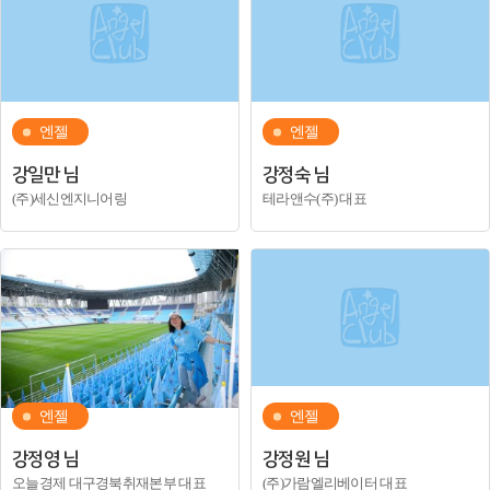
엔젤
엔젤
강일만 님
강정숙 님
(주)세신엔지니어링
테라앤수(주) 대표
엔젤
엔젤
강정영 님
강정원 님
오늘경제 대구경북취재본부 대표
(주)가람엘리베이터 대표