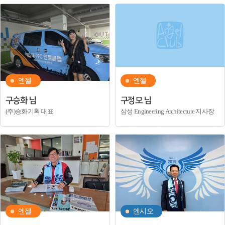
엔젤
엔젤
구승화 님
구정모 님
(주)승화기획 대표
삼성 Engineering Architecture 지사장
엔젤
엔시오