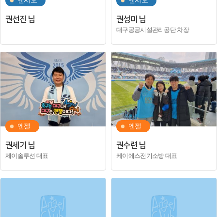
엔시오
엔시오
권선진 님
권성미 님
대구공공시설관리공단 차장
엔젤
엔젤
권세기 님
권수련 님
제이솔루션 대표
케이에스전기소방 대표