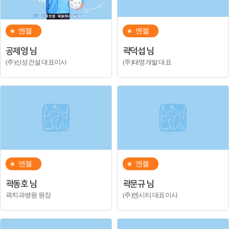
엔젤
엔젤
공제영 님
곽덕섭 님
(주)신성건설 대표이사
(주)태명개발 대표
엔젤
엔젤
곽동호 님
곽문규 님
곽치과병원 원장
(주)엔시티 대표이사