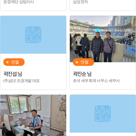
운경재단 상임이사
삼성전자
엔젤
엔젤
곽진섭 님
곽진순 님
(주)금오조경개발 대표
초석 세무회계 사무소 세무사