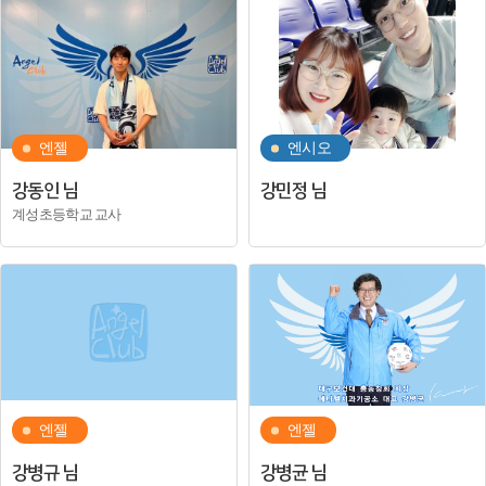
엔젤
엔시오
강동인 님
강민정 님
계성초등학교 교사
엔젤
엔젤
강병규 님
강병균 님