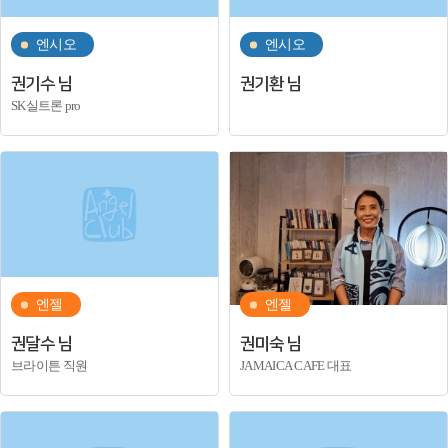
엔시오
엔시오
권기수 님
권기환 님
SK실트론 pro
엔젤
엔젤
권달수 님
권미숙 님
브라이튼 직원
JAMAICA CAFE 대표