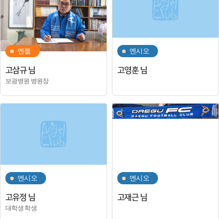
엔젤
엔시오
고삼규 님
고영훈 님
보광병원 병원장
엔시오
엔시오
고유정 님
고재근 님
대학생 학생