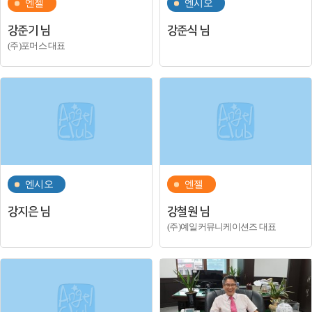
엔젤
엔시오
강준기 님
강준식 님
(주)포머스 대표
엔시오
엔젤
강지은 님
강철원 님
(주)예일커뮤니케이션즈 대표