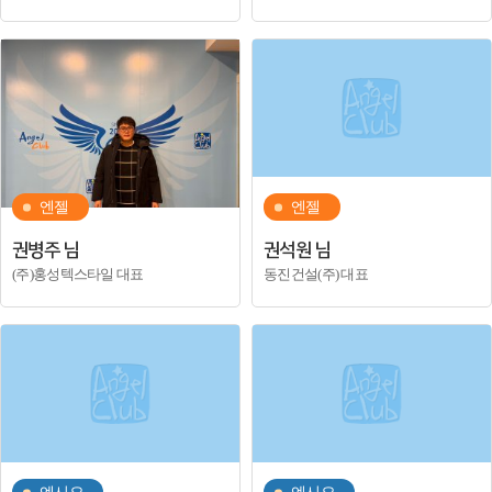
엔젤
엔젤
권병주 님
권석원 님
(주)홍성텍스타일 대표
동진건설(주) 대표