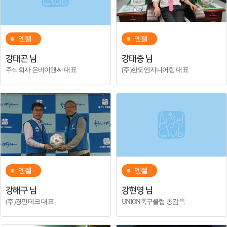
엔젤
엔젤
강태곤 님
강태중 님
주식회사 은비이앤씨 대표
(주)한도엔지니어링 대표
엔젤
엔젤
강해구 님
강현영 님
(주)경민테크 대표
UNION축구클럽 총감독