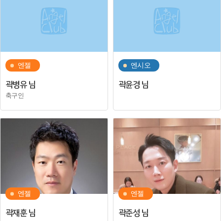
엔젤
엔시오
곽병유 님
곽윤경 님
축구인
엔젤
엔젤
곽재훈 님
곽준성 님