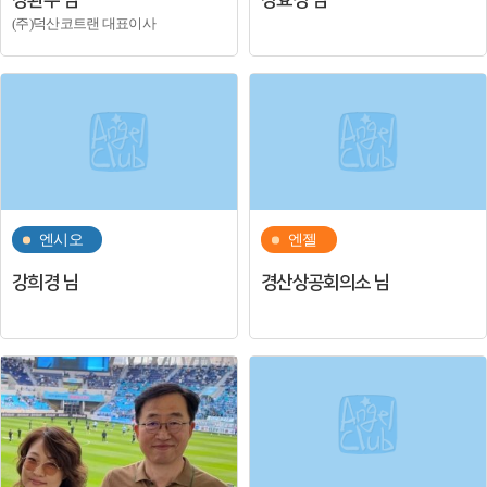
강환수 님
강효경 님
(주)덕산코트랜 대표이사
엔시오
엔젤
강희경 님
경산상공회의소 님