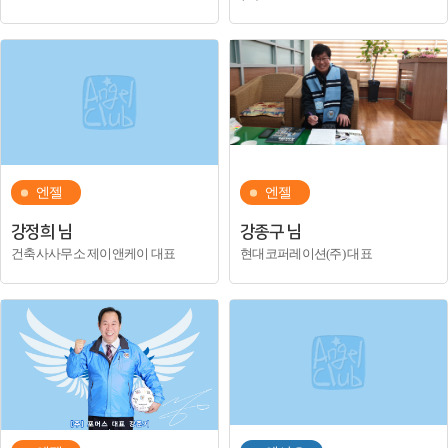
엔젤
엔젤
강정희 님
강종구 님
건축사사무소 제이앤케이 대표
현대코퍼레이션(주) 대표