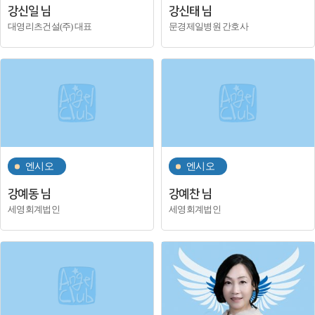
강신일 님
강신태 님
대영리츠건설(주) 대표
문경제일병원 간호사
엔시오
엔시오
강예동 님
강예찬 님
세영회계법인
세영회계법인