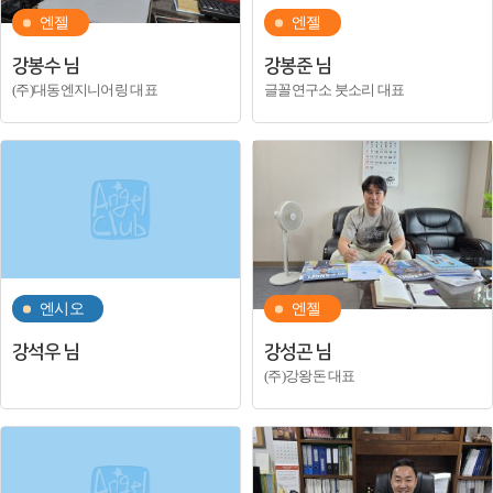
엔젤
엔젤
강봉수 님
강봉준 님
(주)대동엔지니어링 대표
글꼴연구소 붓소리 대표
엔시오
엔젤
강석우 님
강성곤 님
(주)강왕돈 대표