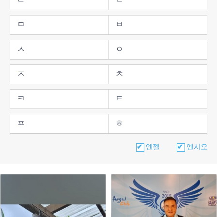
ㄷ
ㄹ
ㅁ
ㅂ
ㅅ
ㅇ
ㅈ
ㅊ
ㅋ
ㅌ
ㅍ
ㅎ
엔젤
엔시오