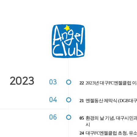
2023
03
22
2023년 대구FC엔젤클럽 
04
21
엔젤동산 제막식 (DGB대
06
05
환경의 날 기념, 대구시민
시
24
대구FC엔젤클럽 초청, 유