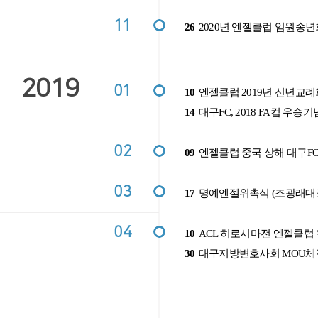
11
26
2020년 엔젤클럽 임원송년
2019
01
10
엔젤클럽 2019년 신년교례
14
대구FC, 2018 FA컵 우승기
02
09
엔젤클럽 중국 상해 대구F
03
17
명예엔젤위촉식 (조광래대표
04
10
ACL 히로시마전 엔젤클럽
30
대구지방변호사회 MOU체