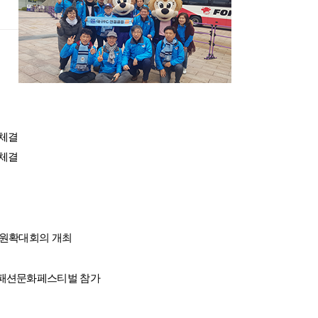
체결
체결
임원확대회의 개최
패션문화페스티벌 참가