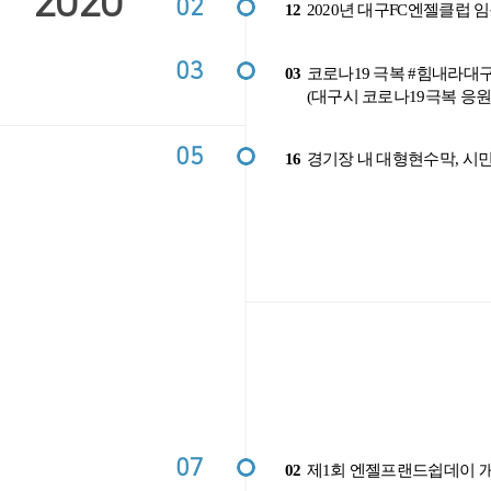
2020
02
12
2020년 대구FC엔젤클럽 
03
03
코로나19 극복 #힘내라대
(대구시 코로나19극복 응원
05
16
경기장 내 대형현수막, 시
07
02
제1회 엔젤프랜드쉽데이 