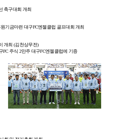
선 축구대회 개최
후원기금마련 대구FC엔젤클럽 골프대회 개최
 개최 (김천상무전)
FC 주식 2만주 대구FC엔젤클럽에 기증