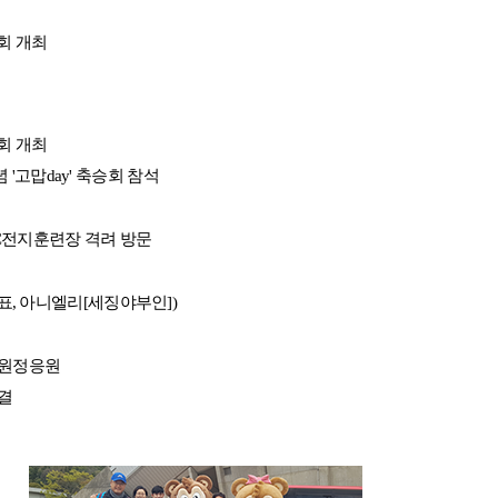
회 개최
회 개최
념 '고맙day' 축승회 참석
C전지훈련장 격려 방문
, 아니엘리[세징야부인])
 원정응원
결