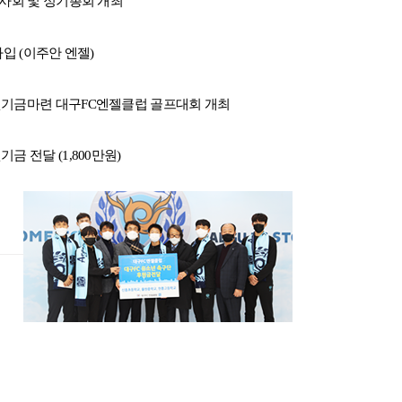
이사회 및 정기총회 개최
가입 (이주안 엔젤)
원기금마련 대구FC엔젤클럽 골프대회 개최
금 전달 (1,800만원)