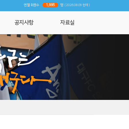
1,995
엔젤 회원수 :
명
( 2026.08.09 현재 )
공지사항
자료실
공지사항
사진 및 영상갤러리
행사일정
리뷰
기사자료
엔젤 매거진