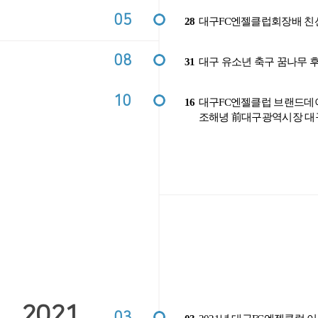
05
28
대구FC엔젤클럽회장배 친
08
31
대구 유소년 축구 꿈나무 
10
16
대구FC엔젤클럽 브랜드데이
조해녕 前대구광역시장 대구
2021
03