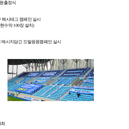
임원출정식
구 해시태그 캠페인 실시
현수막 100장 설치)
민 메시지담긴 깃발응원캠페인 실시
개최