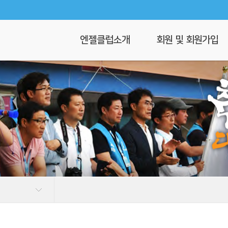
엔젤클럽소개
회원 및 회원가입
회장 인사말
회원가입
엔젤클럽이란
회원명부
연혁
이 달의 엔젤
클럽 조직도
찾아오시는길
혁