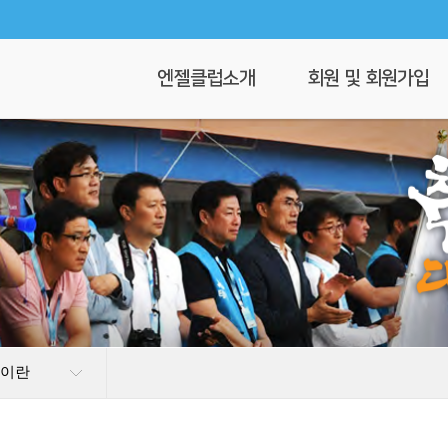
엔젤클럽소개
회원 및 회원가입
회장 인사말
회원가입
엔젤클럽이란
회원명부
연혁
이 달의 엔젤
클럽 조직도
찾아오시는길
럽이란