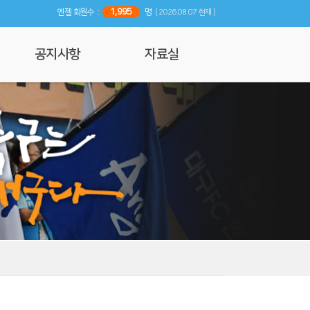
1,995
엔젤 회원수 :
명
( 2026.08.07 현재 )
공지사항
자료실
공지사항
사진 및 영상갤러리
행사일정
리뷰
기사자료
엔젤 매거진