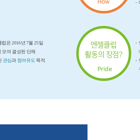
럽은 2016년 7월 25일
 모여 결성된 단체
한
관심
과
참여유도
목적