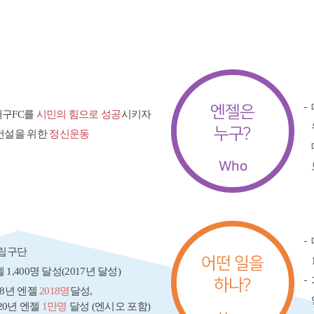
대구FC를
시민의 힘으로 성공
시키자
건설을 위한
정신운동
자립구단
젤 1,400명 달성(2017년 달성)
018년 엔젤
2018명
달성,
020년 엔젤
1만명
달성 (엔시오 포함)