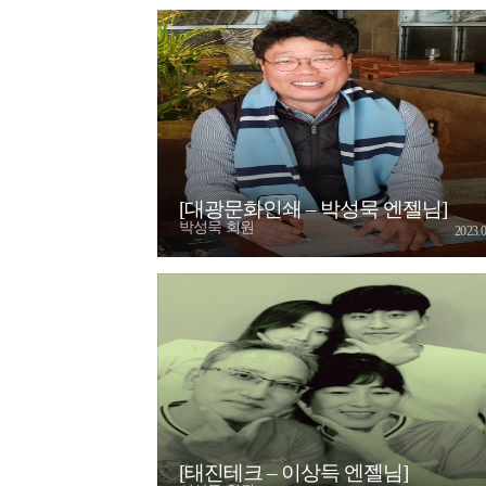
[대광문화인쇄 – 박성묵 엔젤님]
박성묵 회원
2023.0
[태진테크 – 이상득 엔젤님]