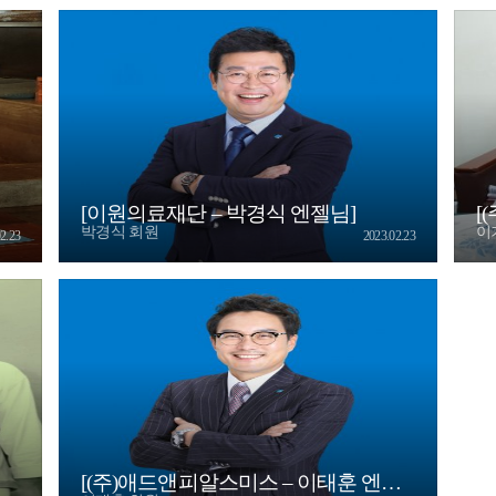
[이원의료재단 – 박경식 엔젤님]
[
박경식 회원
이
2.23
2023.02.23
[(주)애드앤피알스미스 – 이태훈 엔젤님]