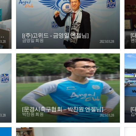
[(주)고위드 - 금영일 엔젤님]
[
금영일 회원
변
3.28
2023.03.28
[문경시축구협회 – 박찬원 엔젤님]
[
박찬원 회원
김
3.28
2023.03.28