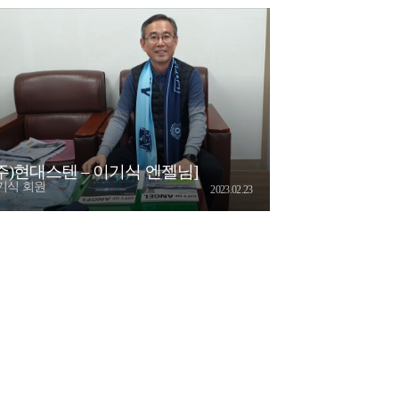
(주)현대스텐 – 이기식 엔젤님]
기식 회원
2023.02.23