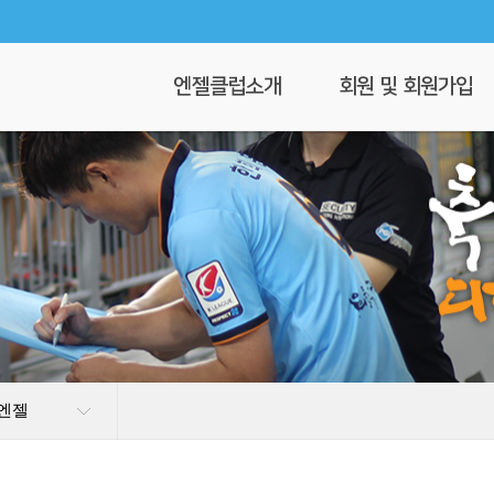
엔젤클럽소개
회원 및 회원가입
회장 인사말
회원가입
엔젤클럽이란
회원명부
연혁
이 달의 엔젤
클럽 조직도
찾아오시는길
 엔젤