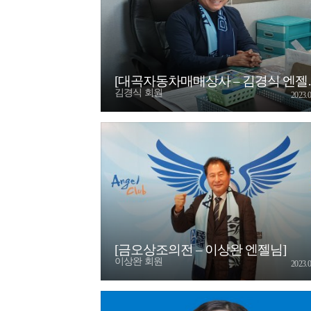
[대곡자동차매매상사 – 김경식 엔젤님]
김경식 회원
2023.0
[금오상조의전 – 이상완 엔젤님]
이상완 회원
2023.0