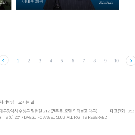
이태훈 회원
2.23
2023.02.23
1
2
3
4
5
6
7
8
9
10
처리방침
오시는 길
4] 대구광역시 수성구 팔현길 212 (만촌동, 호텔 인터불고 대구)
대표전화 : 053-
HTS (C) 2017 DAEGU FC ANGEL CLUB.
ALL RIGHTS RESERVED.