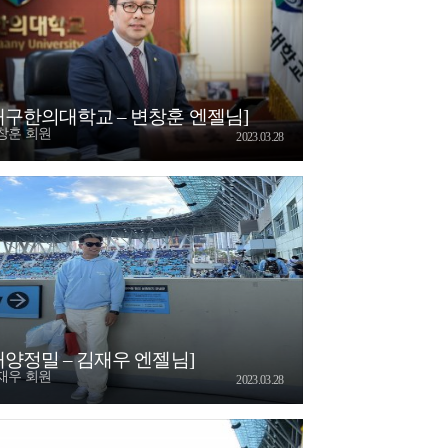
대구한의대학교 – 변창훈 엔젤님]
창훈 회원
2023.03.28
대양정밀 – 김재우 엔젤님]
재우 회원
2023.03.28