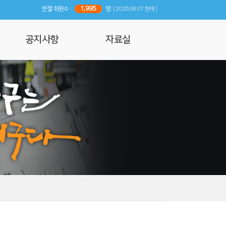
1,995
엔젤 회원수 :
명
( 2026.08.07 현재 )
공지사항
자료실
공지사항
사진 및 영상갤러리
행사일정
리뷰
기사자료
엔젤 매거진