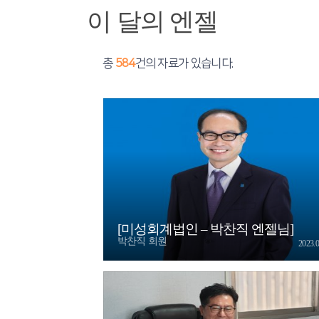
이 달의 엔젤
총
584
건의 자료가 있습니다.
[미성회계법인 – 박찬직 엔젤님]
박찬직 회원
2023.0