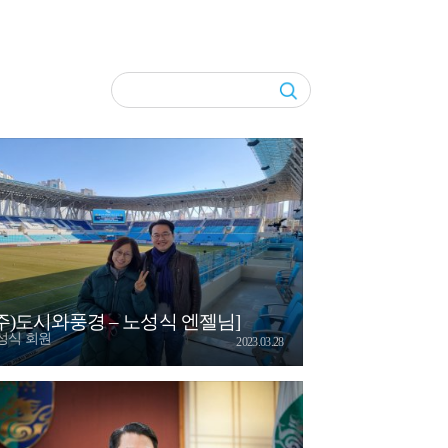
(주)도시와풍경 – 노성식 엔젤님]
성식 회원
2023.03.28