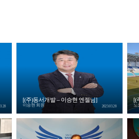
[(주)동서개발 – 이승현 엔젤님]
[
이승현 회원
노
3.28
2023.03.28