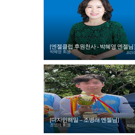
[엔젤클럽 후원천사 - 박혜영 엔젤님
박혜영 회원
2023.0
[디자인해밀 – 조병래 엔젤님]
조병래 회원
2023.0