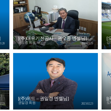
]
[(주)대유기전공사 – 권오종 엔젤님]
[
권오종 회원
강
3.28
2023.03.28
[(주)위드 – 권일경 엔젤님]
[
권일경 회원
도
2.23
2023.02.23