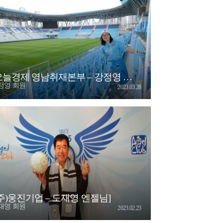
오늘경제 영남취재본부 – 강정영 엔젤님]
정영 회원
2023.03.28
(주)웅진기업 – 도재영 엔젤님]
재영 회원
2023.02.23