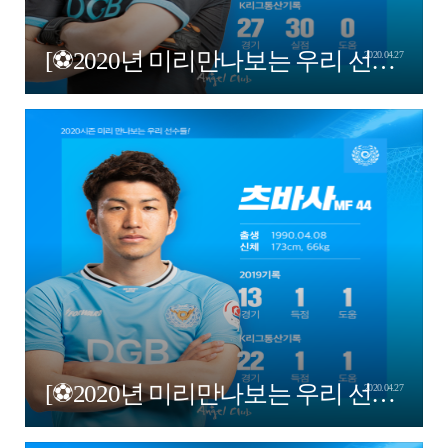
[⚽2020년 미리만나보는 우리 선수들! - 이준희, 하명래⚽]
2020.04.27
[⚽2020년 미리만나보는 우리 선수들! - 츠바사, 정영웅⚽]
2020.04.27