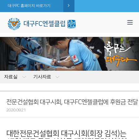
대구FC 홈페이지 바로가기
1,995
엔젤 회원수 :
명
( 2026.08.07 현재 )
자료실
기사자료
전문건설협회 대구시회, 대구FC엔젤클럽에 후원금 전달
2020.09.21
대한전문건설협회 대구시회(회장 김석)는