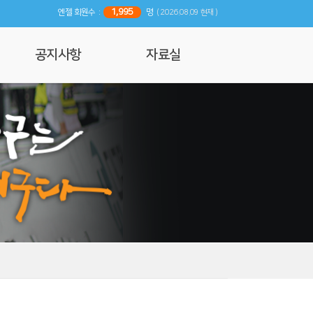
1,995
엔젤 회원수 :
명
( 2026.08.09 현재 )
공지사항
자료실
공지사항
사진 및 영상갤러리
행사일정
리뷰
기사자료
엔젤 매거진