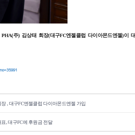
 PHA(주) 김상태 회장(대구FC엔젤클럽 다이아몬드엔젤)이
dxno=35991
회장 , 대구FC엔젤클럽 다이아몬드엔젤 가입
대표, 대구FC에 후원금 전달