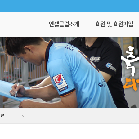
엔젤클럽소개
회원 및 회원가입
회장 인사말
회원가입
엔젤클럽이란
회원명부
연혁
이 달의 엔젤
클럽 조직도
찾아오시는길
자료