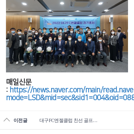
매일신문
:
https://news.naver.com/main/read.nave
mode=LSD&mid=sec&sid1=004&oid=08
이전글
대구FC엔젤클럽 친선 골프대회 개최