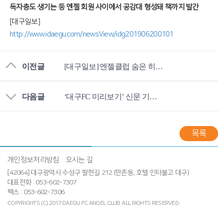
독자층도 생기는 등 엔젤 회원 사이에서 공감대 형성돼 책까지 발간
[대구일보]
http://www.idaegu.com/newsView/idg201906200101
이전글
[대구일보] 엔젤클럽 숨은 히어로를 찾아서 (3) 엔젤 릴레이왕 안홍윤 엔젤
다음글
‘대구FC 미리보기’ 신문 기고 책으로 펴낸 안상영씨 (영남일보)
목록
개인정보처리방침
오시는 길
[42064] 대구광역시 수성구 팔현길 212 (만촌동, 호텔 인터불고 대구)
대표전화 : 053-602-7307
팩스 : 053-602-7306
COPYRIGHTS (C) 2017 DAEGU FC ANGEL CLUB.
ALL RIGHTS RESERVED.