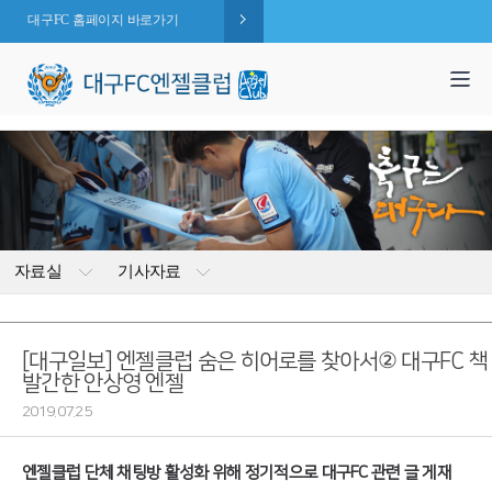
대구FC 홈페이지 바로가기
1,995
엔젤 회원수 :
명
( 2026.08.07 현재 )
자료실
기사자료
[대구일보] 엔젤클럽 숨은 히어로를 찾아서② 대구FC 책
발간한 안상영 엔젤
2019.07.25
엔젤클럽 단체 채팅방 활성화 위해 정기적으로 대구FC 관련 글 게재