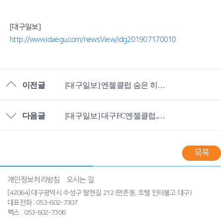
[대구일보]
http://www.idaegu.com/newsView/idg201907170010
이전글
[대구일보] 엔젤클럽 숨은 히어로를 찾아서⑥하제연 엔젤 가족
다음글
[대구일보] 대구FC엔젤클럽, 닥터헬기소생 캠페인 동참
목록
개인정보처리방침
오시는 길
[42064] 대구광역시 수성구 팔현길 212 (만촌동, 호텔 인터불고 대구)
대표전화 : 053-602-7307
팩스 : 053-602-7306