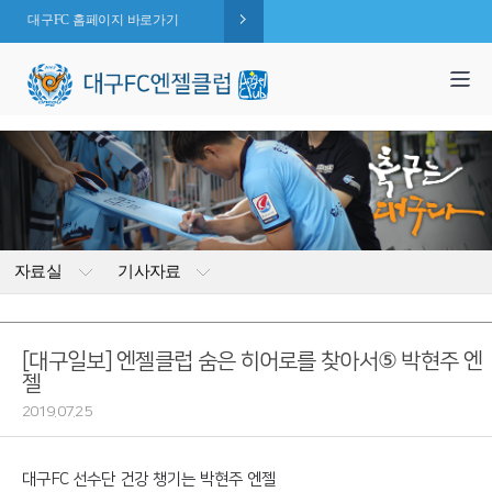
대구FC 홈페이지 바로가기
1,995
엔젤 회원수 :
명
( 2026.08.06 현재 )
자료실
기사자료
[대구일보] 엔젤클럽 숨은 히어로를 찾아서⑤ 박현주 엔
젤
2019.07.25
대구FC 선수단 건강 챙기는 박현주 엔젤