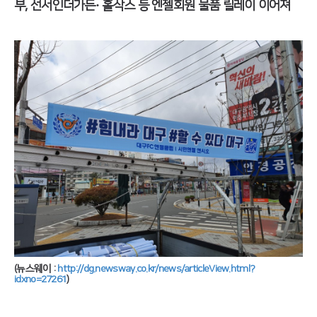
부, 선서인더가든· 홀삭스 등 엔젤회원 물품 릴레이 이어져
(뉴스웨이 :
http://dg.newsway.co.kr/news/articleView.html?
idxno=27261
)