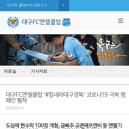
대구FC 홈페이지 바로가기
1,995
엔젤 회원수 :
명
( 2026.08.08 현재 )
자료실
기사자료
대구FC엔젤클럽 ‘#힘내라대구경북’ 코로나19 극복 캠
페인 펼쳐
2020.02.27
도심에 현수막 100장 게첨, 금복주·교촌에프앤비 등 엔젤기