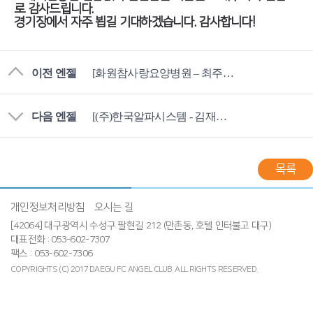
로 감사드립니다.
경기장에서 자주 뵙길 기대하겠습니다. 감사합니다!
이전 엔젤
[화원참사랑요양병원 – 최주열 엔젤님]
다음 엔젤
[(주)한국알파시스템 - 김재용 엔젤님]
목록
개인정보처리방침
오시는 길
[42064] 대구광역시 수성구 팔현길 212 (만촌동, 호텔 인터불고 대구)
대표전화 : 053-602-7307
팩스 : 053-602-7306
COPYRIGHTS (C) 2017 DAEGU FC ANGEL CLUB.
ALL RIGHTS RESERVED.