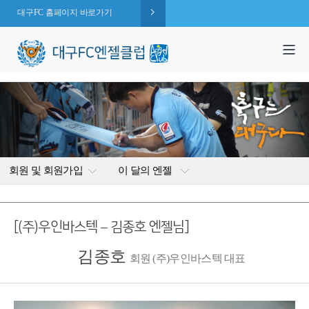
대구FC 홈페이지 바로가기
1,995
엔젤 회원수 :
명
( 2026.08.07 현재 )
회원 및 회원가입
이 달의 엔젤
[(주)우인바스텍 – 김종호 엔젤님]
김종호
회원 (주)우인바스텍 대표