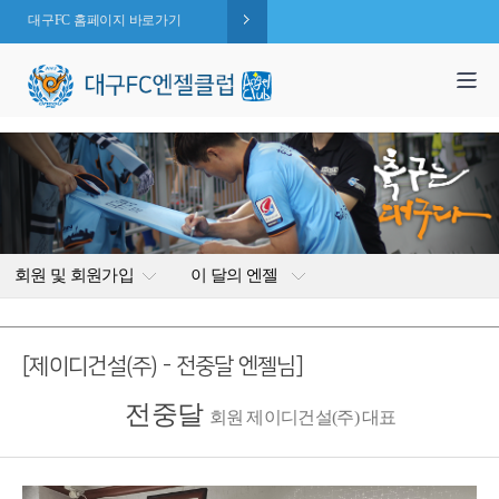
대구FC 홈페이지 바로가기
1,995
엔젤 회원수 :
명
( 2026.08.07 현재 )
회원 및 회원가입
이 달의 엔젤
[제이디건설(주) - 전중달 엔젤님]
전중달
회원 제이디건설(주) 대표