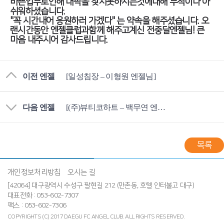
바쁜업무로인해 대팍을 찾지못하시는것에대해 무척이나 아
쉬워하셨습니다.
"꼭 시간내어 응원하러 가겠다" 는 약속을 해주셨습니다. 오
랜시간동안 엔젤클럽과함께 해주고계신 전중달엔젤님! 큰
마음 내주시어 감사드립니다.
이전 엔젤
[일성침장 – 이형원 엔젤님]
다음 엔젤
[(주)뷰티코하트 – 백무연 엔젤님]
목록
개인정보처리방침
오시는 길
[42064] 대구광역시 수성구 팔현길 212 (만촌동, 호텔 인터불고 대구)
대표전화 : 053-602-7307
팩스 : 053-602-7306
COPYRIGHTS (C) 2017 DAEGU FC ANGEL CLUB.
ALL RIGHTS RESERVED.