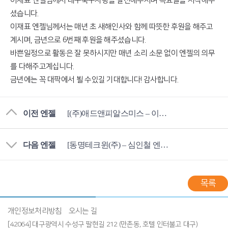
이재표 엔젤님께서 대구축구사랑을 실천해주시며 목요일을 시작해주
셨습니다.
이재표 엔젤님께서는 매년 초 새해인사와 함께 따뜻한 후원을 해주고
계시며, 금년으로 6번째 후원을 해주셨습니다.
바쁜일정으로 활동은 잘 못하시지만 매년 소리 소문 없이 엔젤의 의무
를 다해주고계십니다.
금년에는 꼭 대팍에서 뵐 수있길 기대합니다! 감사합니다.
이전 엔젤
[(주)애드앤피알스미스 – 이태훈 엔젤님]
다음 엔젤
[동명테크윈(주) – 심인철 엔젤님]
목록
개인정보처리방침
오시는 길
[42064] 대구광역시 수성구 팔현길 212 (만촌동, 호텔 인터불고 대구)