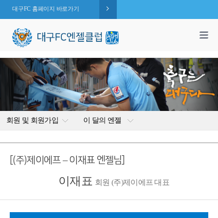
대구FC 홈페이지 바로가기
1,995
엔젤 회원수 :
명
( 2026.08.07 현재 )
회원 및 회원가입
이 달의 엔젤
[(주)제이에프 – 이재표 엔젤님]
이재표
회원 (주)제이에프 대표