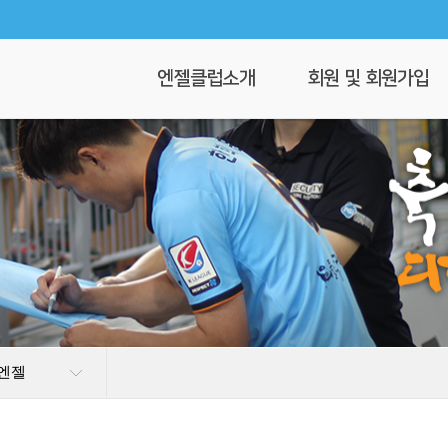
엔젤클럽소개
회원 및 회원가입
회장 인사말
회원가입
엔젤클럽이란
회원명부
연혁
이 달의 엔젤
클럽 조직도
찾아오시는길
 엔젤