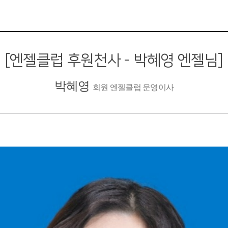
[엔젤클럽 후원천사 - 박혜영 엔젤님]
박혜영
회원 엔젤클럽 운영이사