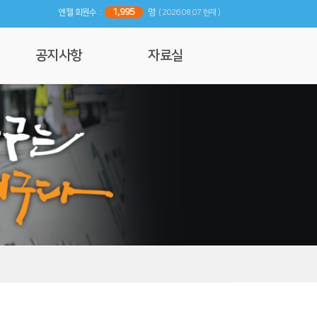
1,995
엔젤 회원수 :
명
( 2026.08.07 현재 )
공지사항
자료실
공지사항
사진 및 영상갤러리
행사일정
리뷰
기사자료
엔젤 매거진