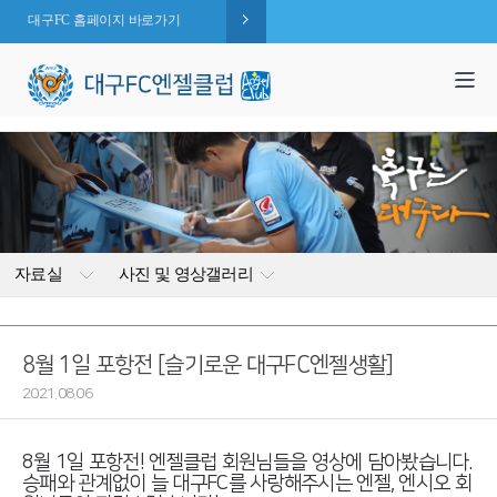
대구FC 홈페이지 바로가기
1,995
엔젤 회원수 :
명
( 2026.08.06 현재 )
자료실
사진 및 영상갤러리
8월 1일 포항전 [슬기로운 대구FC엔젤생활]
2021.08.06
8월 1일 포항전! 엔젤클럽 회원님들을 영상에 담아봤습니다.
승패와 관계없이 늘 대구FC를 사랑해주시는 엔젤, 엔시오 회