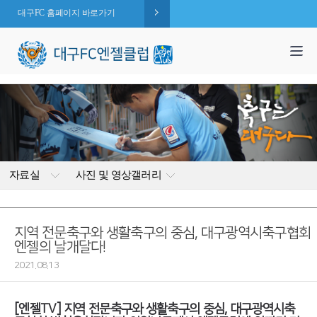
대구FC 홈페이지 바로가기
1,995
엔젤 회원수 :
명
( 2026.08.08 현재 )
자료실
사진 및 영상갤러리
지역 전문축구와 생활축구의 중심, 대구광역시축구협회
엔젤의 날개달다!
2021.08.13
[엔젤TV] 지역 전문축구와 생활축구의 중심, 대구광역시축