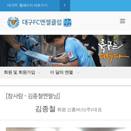
대구FC 홈페이지 바로가기
1,995
엔젤 회원수 :
명
( 2026.08.09 현재 )
회원 및 회원가입
이 달의 엔젤
[참사람 - 김종철엔젤님]
김종철
회원 신흥버스(주) 대표