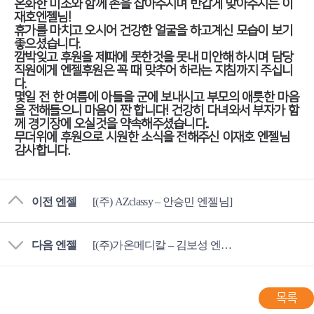
온화한 미소와 함께 손을 잡아주시며 반갑게 맞아주시는 이
재호엔젤님!
휴가를 마치고 오시어 건강한 얼굴을 하고계신 모습이 보기
좋으셨습니다.
깜박잊고 후원을 제때에 못한것을 못내 미안해 하시며 담당
직원에게 엔젤후원은 꼭 때 맞추어 하라는 지침까지 주십니
다.
몇일 전 한 여름에 아들을 군에 보내시고 부모의 애틋한 마음
을 전해들으니 마음이 짠 합니다! 건강히 다녀와서 부자가 함
께 경기장에 오실것을 약속해주셨습니다..
무더위에 후원으로 시원한 소식을 전해주신 이재호 엔젤님
감사합니다.
이전 엔젤
[(주) AZclassy – 안승민 엔젤님]
다음 엔젤
[(주)가온메디칼 – 김보성 엔젤님]
목록