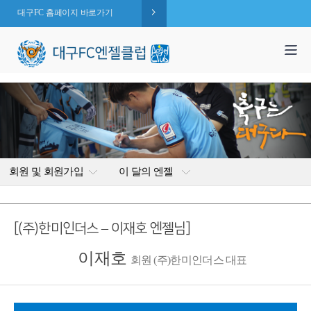
대구FC 홈페이지 바로가기
1,995
엔젤 회원수 :
명
( 2026.08.07 현재 )
회원 및 회원가입
이 달의 엔젤
[(주)한미인더스 – 이재호 엔젤님]
이재호
회원 (주)한미인더스 대표