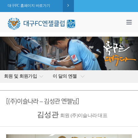
대구FC 홈페이지 바로가기
1,995
엔젤 회원수 :
명
( 2026.08.08 현재 )
회원 및 회원가입
이 달의 엔젤
[(주)이슬나라 – 김성관 엔젤님]
김성관
회원 (주)이슬나라 대표