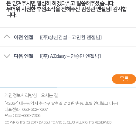
든 맏겨주시면 열심히 하겠다.” 고 말씀해주셨습니다.
무더위 시원한 후원소식을 전해주신 김성관 엔젤님! 감사합
니다.
이전 엔젤
[(주)상산건설 – 고민환 엔젤님]
다음 엔젤
[(주) AZclassy – 안승민 엔젤님]
목록
개인정보처리방침
오시는 길
[42064] 대구광역시 수성구 팔현길 212 (만촌동, 호텔 인터불고 대구)
대표전화 : 053-602-7307
팩스 : 053-602-7306
COPYRIGHTS (C) 2017 DAEGU FC ANGEL CLUB.
ALL RIGHTS RESERVED.