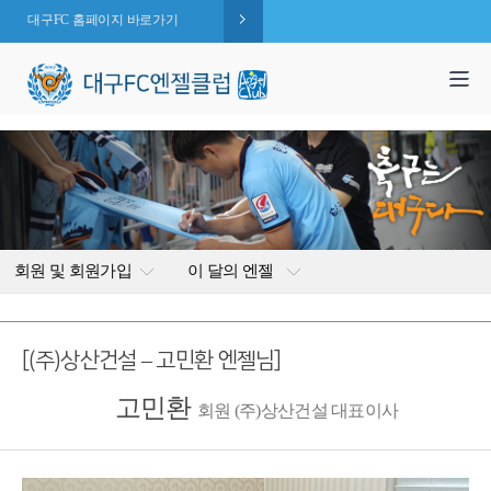
대구FC 홈페이지 바로가기
1,995
엔젤 회원수 :
명
( 2026.08.07 현재 )
회원 및 회원가입
이 달의 엔젤
[(주)상산건설 – 고민환 엔젤님]
고민환
회원 (주)상산건설 대표이사